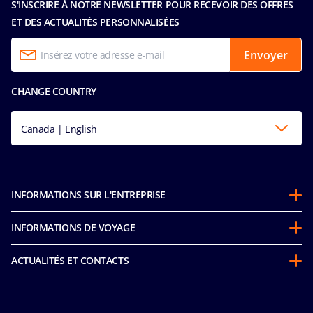
S'INSCRIRE À NOTRE NEWSLETTER POUR RECEVOIR DES OFFRES
ET DES ACTUALITÉS PERSONNALISÉES
Envoyer
CHANGE COUNTRY
Canada | English
INFORMATIONS SUR L'ENTREPRISE
Partenariats
INFORMATIONS DE VOYAGE
À propos de MSC
Avant votre croisière
Développement durable
ACTUALITÉS ET CONTACTS
FAQ
Mice and charters
MSC Espace Presse
Nos tarifs
MSC Book
Nous Contacter
Flex Air Programme