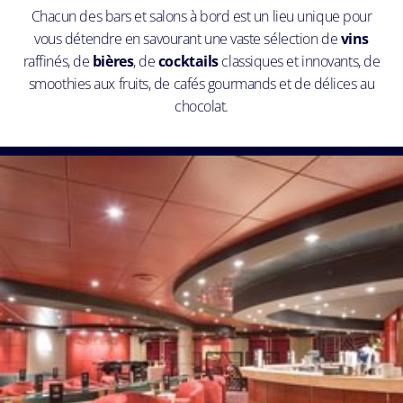
Chacun des bars et salons à bord est un lieu unique pour
vous détendre en savourant une vaste sélection de
vins
raffinés, de
bières
, de
cocktails
classiques et innovants, de
smoothies aux fruits, de cafés gourmands et de délices au
chocolat.