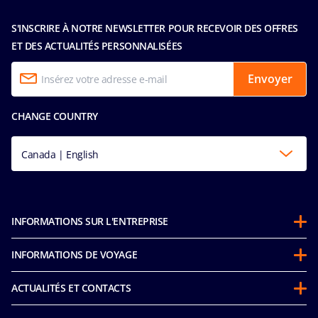
S'INSCRIRE À NOTRE NEWSLETTER POUR RECEVOIR DES OFFRES
ET DES ACTUALITÉS PERSONNALISÉES
Envoyer
CHANGE COUNTRY
Canada | English
INFORMATIONS SUR L'ENTREPRISE
Partenariats
INFORMATIONS DE VOYAGE
À propos de MSC
Avant votre croisière
Développement durable
ACTUALITÉS ET CONTACTS
FAQ
Mice and charters
MSC Espace Presse