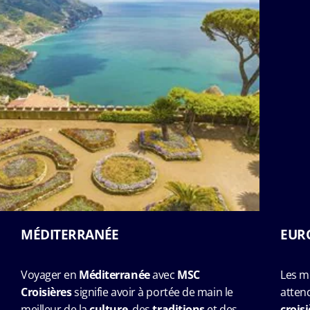
MÉDITERRANÉE
EUR
Voyager en
Méditerranée
avec
MSC
Les m
Croisières
signifie avoir à portée de main le
atten
meilleur de la
culture
, des
traditions
et des
crois