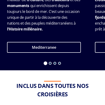
monuments
qui enrichissent depuis
passio
toujours le bord de mer. C’est une occasion
beaux
unique de partir à la découverte des
fjord
nations et des peuples méditerranéens à
encha
lʼHistoire millénaire.
prêt à
Mediterranee
INCLUS DANS TOUTES NOS
CROISIÈRES