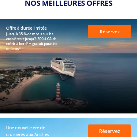
NOS MEILLEURES OFFRES
Offre à durée limitée
Réservez
Jusqu’à 35 % de rabais sur les
croisières + jusqu’à 500 $ CA de
crédit à bord* + gratuit pour les
enfants*
Une nouvelle ère de
Réservez
croisières aux Antilles