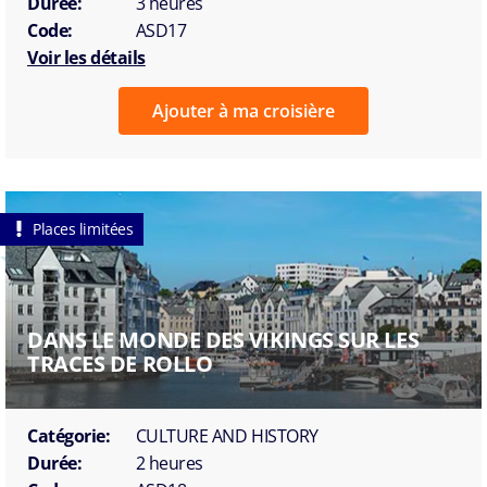
Durée:
3 heures
Code:
ASD17
Voir les détails
Ajouter à ma croisière
Places limitées
DANS LE MONDE DES VIKINGS SUR LES
TRACES DE ROLLO
Catégorie:
CULTURE AND HISTORY
Durée:
2 heures