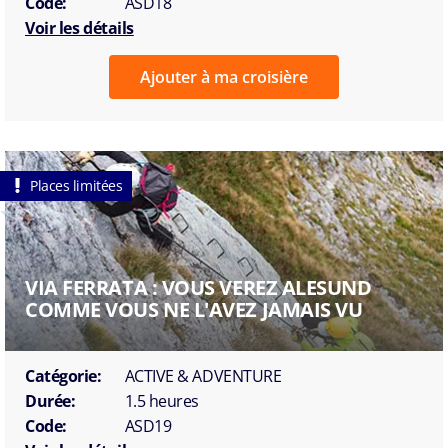
Code:
ASD18
Voir les détails
Ajouter à ma croisière
Places limitées
VIA FERRATA : VOUS VEREZ ALESUND
COMME VOUS NE L'AVEZ JAMAIS VU
Catégorie:
ACTIVE & ADVENTURE
Durée:
1.5 heures
Code:
ASD19