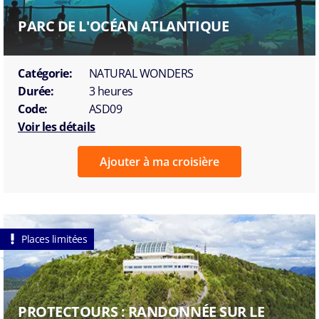
PARC DE L'OCÉAN ATLANTIQUE
Catégorie:
NATURAL WONDERS
Durée:
3 heures
Code:
ASD09
Voir les détails
Ajouter à ma croisière
Places limitées
PROTECTOURS : RANDONNÉE SUR LE