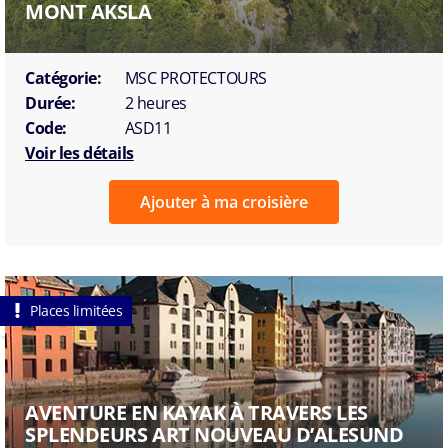
MONT AKSLA
Catégorie:
MSC PROTECTOURS
Durée:
2 heures
Code:
ASD11
Voir les détails
Ajouter à ma croisière
Places limitées
AVENTURE EN KAYAK À TRAVERS LES
SPLENDEURS ART NOUVEAU D’ALESUND