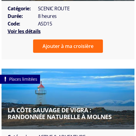
Catégorie:
SCENIC ROUTE
Durée:
8 heures
Code:
ASD15
Voir les détails
Ajouter à ma croisière
Places limitées
LA CÔTE SAUVAGE DE VIGRA :
RANDONNÉE NATURELLE À MOLNES