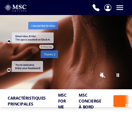
MSC
MSC
CARACTÉRISTIQUES
Vo
FOR
CONCIERGE
PRINCIPALES
cro
ME
À BORD