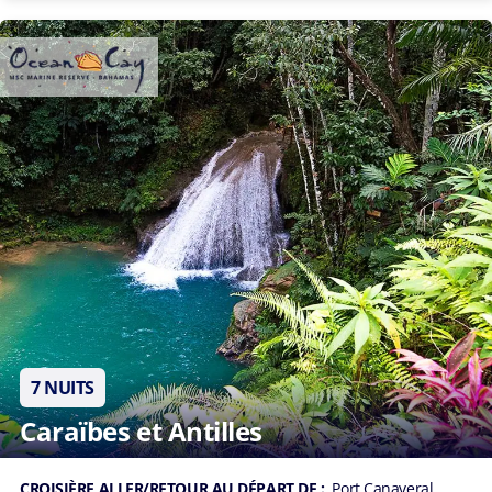
7 NUITS
Caraïbes et Antilles
CROISIÈRE ALLER/RETOUR AU DÉPART DE :
Port Canaveral,