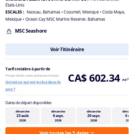
États-Unis
ESCALES :
Nassau, Bahamas
• Cozumel, Mexique
• Costa Maya,
Mexique
• Ocean Cay MSC Marine Reserve, Bahamas
MSC Seashore
Voir l'itinéraire
Tarif croisière à partir de
CA$ 602.34
Prix par adulte, taxes portuaires incluses
p.p.*
Qu'est-ce qui est inclus dans le
prix ?
Dates de départ disponibles
dimanche
dimanche
dimanche
dimanc
23 août
6 sept.
20 sept.
4 oct.
2026
2026
2026
2026
Voir toutes les 5 dates