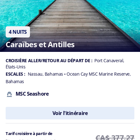
4 NUITS
Caraïbes et Antilles
CROISIÈRE ALLER/RETOUR AU DÉPART DE :
Port Canaveral,
États-Unis
ESCALES :
Nassau, Bahamas
• Ocean Cay MSC Marine Reserve,
Bahamas
MSC Seashore
Voir l'itinéraire
Tarif croisière à partir de
CA$ 377.27