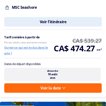
MSC Seashore
Voir l'itinéraire
Tarif croisière à partir de
CA$ 539.27
Prix par adulte, taxes portuaires incluses
CA$ 474.27
Qu'est-ce qui est inclus dans le
p.p.*
prix ?
Dates de départ disponibles
dimanche
16 août
2026
Voir la date