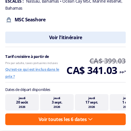
ESCALES :
Nassau, Bahamas
• Ocean Cay MSC Marine Reserve,
Bahamas
MSC Seashore
Voir l'itinéraire
Tarif croisière à partir de
CA$ 399.03
Prix par adulte, taxes portuaires incluses
CA$ 341.03
Qu'est-ce qui est inclus dans le
p.p.*
prix ?
Dates de départ disponibles
jeudi
jeudi
jeudi
jeudi
20 août
3 sept.
17 sept.
1 oct.
2026
2026
2026
2026
Voir toutes les 6 dates