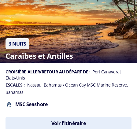
3 NUITS
Caraïbes et Antilles
CROISIÈRE ALLER/RETOUR AU DÉPART DE :
Port Canaveral,
États-Unis
ESCALES :
Nassau, Bahamas
• Ocean Cay MSC Marine Reserve,
Bahamas
MSC Seashore
Voir l'itinéraire