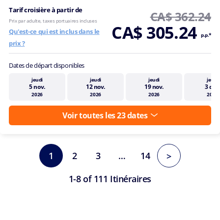
Tarif croisière à partir de
CA$ 362.24
Prix par adulte, taxes portuaires incluses
CA$ 305.24
Qu'est-ce qui est inclus dans le
p.p.*
prix ?
Dates de départ disponibles
jeudi
jeudi
jeudi
jeudi
5 nov.
12 nov.
19 nov.
3 déc
2026
2026
2026
2026
Voir toutes les 23 dates
1
2
3
…
14
>
1-8 of 111 Itinéraires