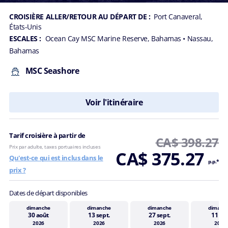
CROISIÈRE ALLER/RETOUR AU DÉPART DE :
Port Canaveral,
États-Unis
ESCALES :
Ocean Cay MSC Marine Reserve, Bahamas
• Nassau,
Bahamas
MSC Seashore
Voir l'itinéraire
Tarif croisière à partir de
CA$ 398.27
Prix par adulte, taxes portuaires incluses
CA$ 375.27
Qu'est-ce qui est inclus dans le
p.p.*
prix ?
Dates de départ disponibles
dimanche
dimanche
dimanche
dimanc
30 août
13 sept.
27 sept.
11 oct
2026
2026
2026
2026