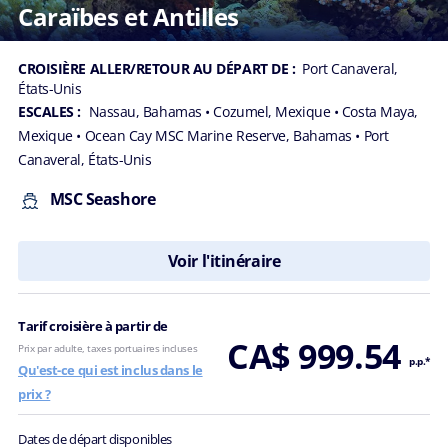
Caraïbes et Antilles
CROISIÈRE ALLER/RETOUR AU DÉPART DE :
Port Canaveral,
États-Unis
ESCALES :
Nassau, Bahamas
• Cozumel, Mexique
• Costa Maya,
Mexique
• Ocean Cay MSC Marine Reserve, Bahamas
• Port
Canaveral, États-Unis
MSC Seashore
Voir l'itinéraire
Tarif croisière à partir de
CA$ 999.54
Prix par adulte, taxes portuaires incluses
p.p.*
Qu'est-ce qui est inclus dans le
prix ?
Dates de départ disponibles