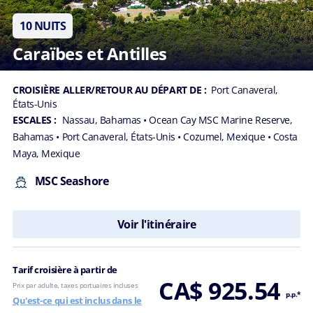
10 NUITS
Caraïbes et Antilles
CROISIÈRE ALLER/RETOUR AU DÉPART DE :
Port Canaveral,
États-Unis
ESCALES :
Nassau, Bahamas
• Ocean Cay MSC Marine Reserve,
Bahamas
• Port Canaveral, États-Unis
• Cozumel, Mexique
• Costa
Maya, Mexique
MSC Seashore
Voir l'itinéraire
Tarif croisière à partir de
CA$ 925.54
Prix par adulte, taxes portuaires incluses
p.p.*
Qu'est-ce qui est inclus dans le