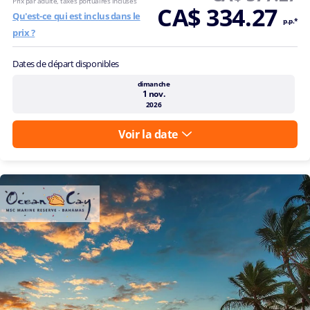
Prix par adulte, taxes portuaires incluses
CA$ 334.27
Qu'est-ce qui est inclus dans le
p.p.*
prix ?
Dates de départ disponibles
dimanche
1 nov.
2026
Voir la date