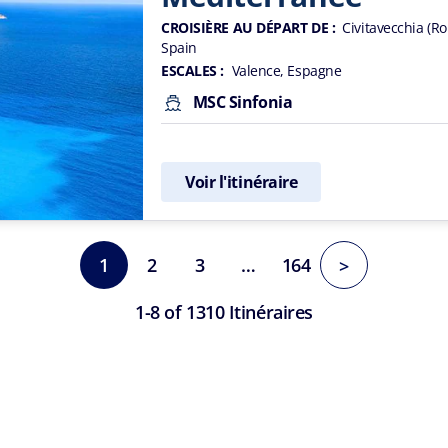
CROISIÈRE AU DÉPART DE :
Civitavecchia (Ro
Spain
ESCALES :
Valence, Espagne
MSC Sinfonia
Voir l'itinéraire
1
2
3
…
164
>
1-8 of 1310 Itinéraires