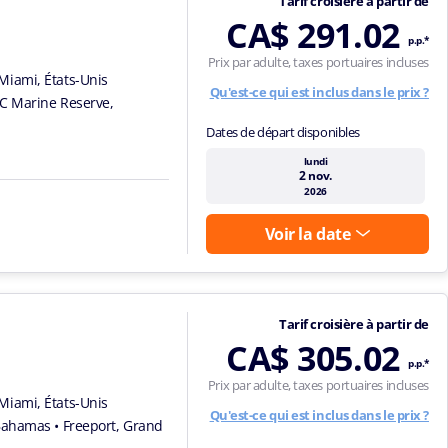
Tarif croisière à partir de
CA$ 291.02
p.p.*
Prix par adulte, taxes portuaires incluses
Miami, États-Unis
Qu'est-ce qui est inclus dans le prix ?
C Marine Reserve,
Dates de départ disponibles
lundi
2 nov.
2026
Voir la date
Tarif croisière à partir de
CA$ 305.02
p.p.*
Prix par adulte, taxes portuaires incluses
Miami, États-Unis
Qu'est-ce qui est inclus dans le prix ?
 Bahamas
• Freeport, Grand