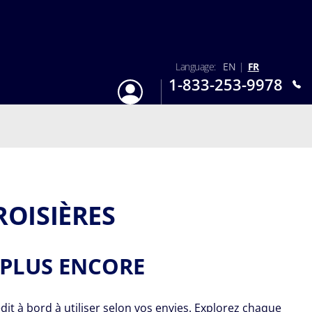
Language:
EN
|
FR
1-833-253-9978
S'identifier
Lun-Dim : 9h - 18h
ROISIÈRES
T PLUS ENCORE
it à bord à utiliser selon vos envies. Explorez chaque