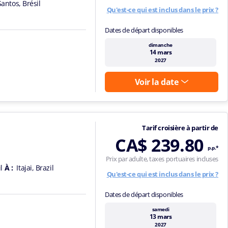
Santos, Brésil
Qu'est-ce qui est inclus dans le prix ?
Dates de départ disponibles
dimanche
14 mars
2027
Voir la date
Tarif croisière à partir de
CA$ 239.80
p.p.*
Prix par adulte, taxes portuaires incluses
l
À :
Itajai, Brazil
Qu'est-ce qui est inclus dans le prix ?
Dates de départ disponibles
samedi
13 mars
2027