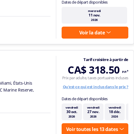
Dates de départ disponibles
mercredi
11 nov.
2026
Voir la date
Tarif croisière à partir de
CA$ 318.50
p.p.*
Prix par adulte, taxes portuaires incluses
Miami, États-Unis
Qu'est-ce qui est inclus dans le prix ?
C Marine Reserve,
Dates de départ disponibles
vendredi
vendredi
vendredi
ve
30 oct.
27 nov.
18 déc.
15
2026
2026
2026
Voir toutes les 13 dates