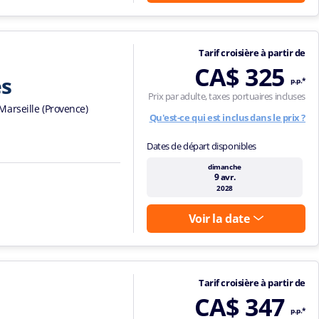
Tarif croisière à partir de
CA$ 325
es
p.p.*
Prix par adulte, taxes portuaires incluses
Marseille (Provence)
Qu'est-ce qui est inclus dans le prix ?
Dates de départ disponibles
dimanche
9 avr.
2028
Voir la date
Tarif croisière à partir de
CA$ 347
p.p.*