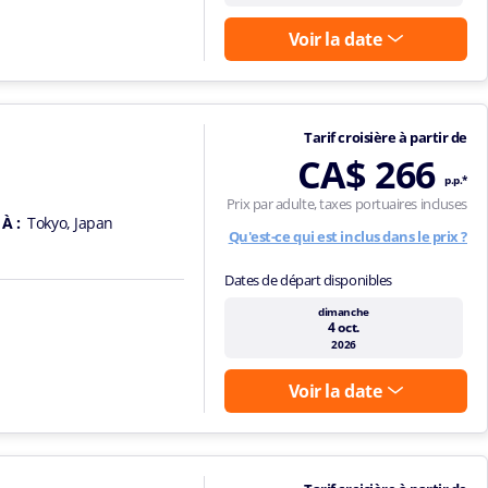
Voir la date
Tarif croisière à partir de
CA$ 266
p.p.*
Prix par adulte, taxes portuaires incluses
À :
Tokyo, Japan
Qu'est-ce qui est inclus dans le prix ?
Dates de départ disponibles
dimanche
4 oct.
2026
Voir la date