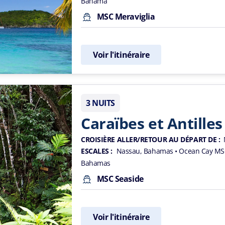
Bahama
MSC Meraviglia
Voir l'itinéraire
3 NUITS
Caraïbes et Antilles
CROISIÈRE ALLER/RETOUR AU DÉPART DE :
ESCALES :
Nassau, Bahamas
• Ocean Cay MS
Bahamas
MSC Seaside
Voir l'itinéraire