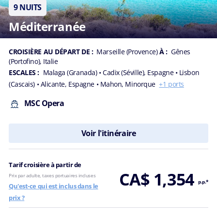
9 NUITS
Méditerranée
CROISIÈRE AU DÉPART DE :
Marseille (Provence)
À :
Gênes
(Portofino), Italie
ESCALES :
Malaga (Granada)
• Cadix (Séville), Espagne
• Lisbon
(Cascais)
• Alicante, Espagne
• Mahon, Minorque
+1 ports
MSC Opera
Voir l'itinéraire
Tarif croisière à partir de
CA$ 1,354
Prix par adulte, taxes portuaires incluses
p.p.*
Qu'est-ce qui est inclus dans le
prix ?