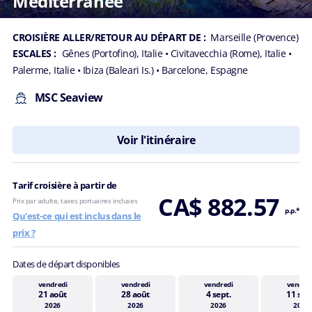
Méditerranée
CROISIÈRE ALLER/RETOUR AU DÉPART DE :
Marseille (Provence)
ESCALES :
Gênes (Portofino), Italie
• Civitavecchia (Rome), Italie
•
Palerme, Italie
• Ibiza (Baleari Is.)
• Barcelone, Espagne
MSC Seaview
Voir l'itinéraire
Tarif croisière à partir de
CA$ 882.57
Prix par adulte, taxes portuaires incluses
p.p.*
Qu'est-ce qui est inclus dans le
prix ?
Dates de départ disponibles
vendredi
vendredi
vendredi
vendre
21 août
28 août
4 sept.
11 sep
2026
2026
2026
2026