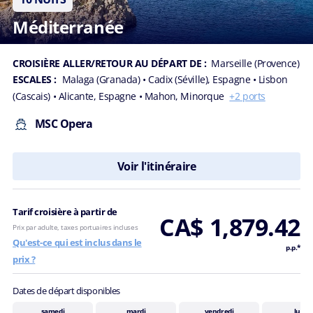
Méditerranée
CROISIÈRE ALLER/RETOUR AU DÉPART DE :
Marseille (Provence)
ESCALES :
Malaga (Granada)
• Cadix (Séville), Espagne
• Lisbon
(Cascais)
• Alicante, Espagne
• Mahon, Minorque
+2 ports
MSC Opera
Voir l'itinéraire
Tarif croisière à partir de
CA$ 1,879.42
Prix par adulte, taxes portuaires incluses
Qu'est-ce qui est inclus dans le
p.p.*
prix ?
Dates de départ disponibles
samedi
mardi
vendredi
lundi