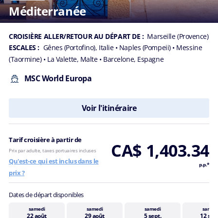
Méditerranée
CROISIÈRE ALLER/RETOUR AU DÉPART DE :
Marseille (Provence)
ESCALES :
Gênes (Portofino), Italie
• Naples (Pompeii)
• Messine
(Taormine)
• La Valette, Malte
• Barcelone, Espagne
MSC World Europa
Voir l'itinéraire
Tarif croisière à partir de
CA$ 1,403.34
Prix par adulte, taxes portuaires incluses
Qu'est-ce qui est inclus dans le
p.p.*
prix ?
Dates de départ disponibles
samedi
samedi
samedi
samed
22 août
29 août
5 sept.
12 sep