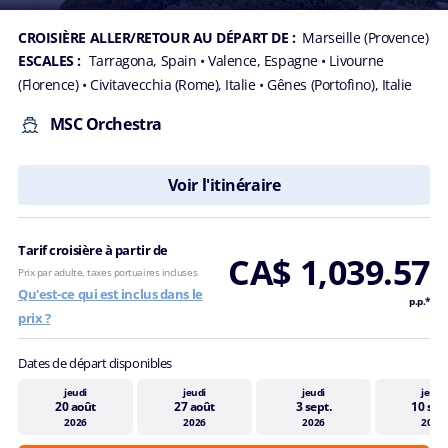
CROISIÈRE ALLER/RETOUR AU DÉPART DE :
Marseille (Provence)
ESCALES :
Tarragona, Spain
• Valence, Espagne
• Livourne
(Florence)
• Civitavecchia (Rome), Italie
• Gênes (Portofino), Italie
MSC Orchestra
Voir l'itinéraire
Tarif croisière à partir de
CA$ 1,039.57
Prix par adulte, taxes portuaires incluses
Qu'est-ce qui est inclus dans le
p.p.*
prix ?
Dates de départ disponibles
jeudi
jeudi
jeudi
jeudi
20 août
27 août
3 sept.
10 sep
2026
2026
2026
2026