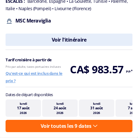
ESCALES :
Barcelone, Espagne
• La Goulette, Tunisie
• Palerme,
Italie
• Naples (Pompeii)
• Livourne (Florence)
MSC Meraviglia
Voir l'itinéraire
Tarif croisière à partir de
CA$ 983.57
Prix par adulte, taxes portuaires incluses
p.p.*
Qu'est-ce qui est inclus dans le
prix ?
Dates de départ disponibles
lundi
lundi
lundi
lundi
17 août
24 août
31 août
7 sept
2026
2026
2026
2026
Voir toutes les 9 dates