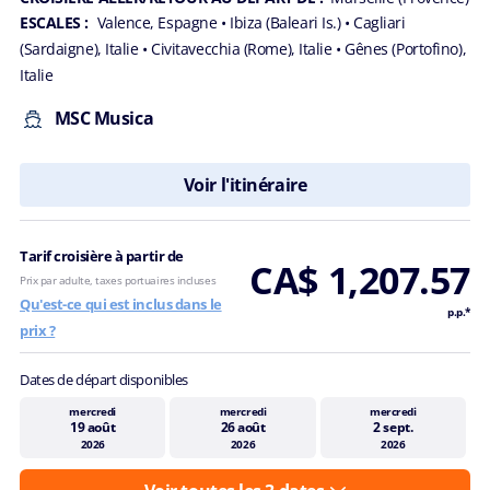
ESCALES :
Valence, Espagne
• Ibiza (Baleari Is.)
• Cagliari
(Sardaigne), Italie
• Civitavecchia (Rome), Italie
• Gênes (Portofino),
Italie
MSC Musica
Voir l'itinéraire
Tarif croisière à partir de
CA$ 1,207.57
Prix par adulte, taxes portuaires incluses
Qu'est-ce qui est inclus dans le
p.p.*
prix ?
Dates de départ disponibles
mercredi
mercredi
mercredi
19 août
26 août
2 sept.
2026
2026
2026