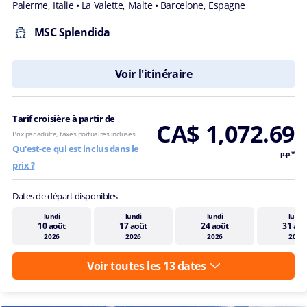
Palerme, Italie
• La Valette, Malte
• Barcelone, Espagne
MSC Splendida
Voir l'itinéraire
Tarif croisière à partir de
CA$ 1,072.69
Prix par adulte, taxes portuaires incluses
Qu'est-ce qui est inclus dans le
p.p.*
prix ?
Dates de départ disponibles
lundi
lundi
lundi
lundi
10 août
17 août
24 août
31 aoû
2026
2026
2026
2026
Voir toutes les 13 dates