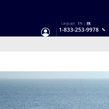
Language:
EN
|
FR
1-833-253-9978
S'identifier
Lun-Dim : 9h - 18h