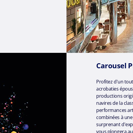
Carousel P
Profitez d'un tou
acrobaties épous
productions origi
navires de la cla
performances art
combinées à une 
surprenant d'exp
vous plongera au