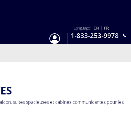
Language:
EN
|
FR
1-833-253-9978
S'identifier
Lun-Dim : 9h - 18h
TES
alcon, suites spacieuses et cabines communicantes pour les