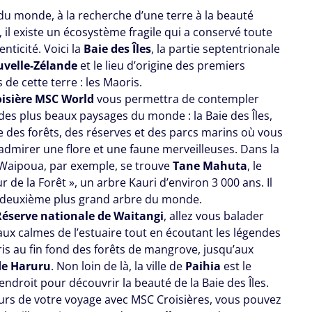
du monde, à la recherche d’une terre à la beauté
, il existe un écosystème fragile qui a conservé toute
nticité. Voici la
Baie des Îles
, la partie septentrionale
velle-Zélande
et le lieu d’origine des premiers
 de cette terre : les Maoris.
oisière MSC World
vous permettra de contempler
 des plus beaux paysages du monde : la Baie des Îles,
te des forêts, des réserves et des parcs marins où vous
admirer une flore et une faune merveilleuses. Dans la
 Waipoua, par exemple, se trouve
Tane Mahuta
, le
r de la Forêt », un arbre Kauri d’environ 3 000 ans. Il
u deuxième plus grand arbre du monde.
Réserve nationale de Waitangi
, allez vous balader
aux calmes de l’estuaire tout en écoutant les légendes
is au fin fond des forêts de mangrove, jusqu’aux
de Haruru
. Non loin de là, la ville de
Paihia
est le
endroit pour découvrir la beauté de la Baie des Îles.
cours de votre voyage avec MSC Croisières, vous pouvez