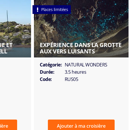
Places limitées
E ET
EXPÉRIENCE DANS LA GROTTE
ELL
AUX VERS LUISANTS
Catégorie:
NATURAL WONDERS
Durée:
3.5 heures
Code:
RUS05
ière
Ajouter à ma croisière