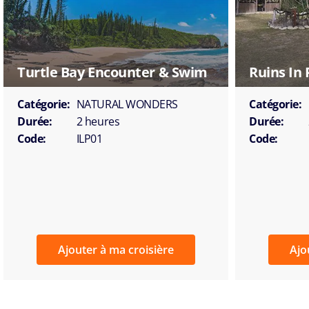
Turtle Bay Encounter & Swim
Ruins In
Catégorie:
NATURAL WONDERS
Catégorie:
Durée:
2 heures
Durée:
Code:
ILP01
Code:
Ajouter à ma croisière
Ajo