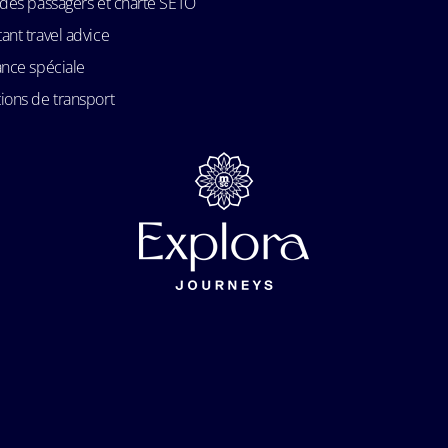
 des passagers et charte SETO
ant travel advice
ance spéciale
ions de transport