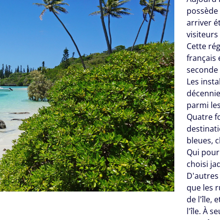
possède 
arriver é
visiteurs
Cette ré
français
seconde 
Les insta
décennie
parmi les
Quatre fo
destinat
bleues, c
Qui pourr
choisi j
D'autres
que les r
de l'île, e
l'île. À 