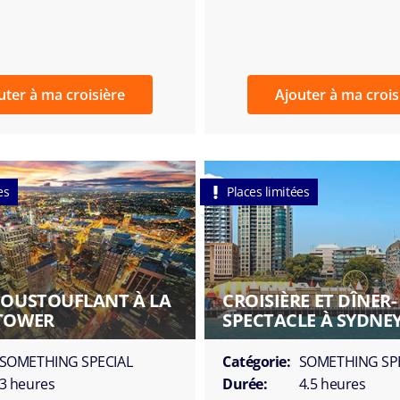
uter à ma croisière
Ajouter à ma crois
es
Places limitées
POUSTOUFLANT À LA
CROISIÈRE ET DÎNER-
TOWER
SPECTACLE À SYDNE
SOMETHING SPECIAL
Catégorie:
SOMETHING SP
3 heures
Durée:
4.5 heures