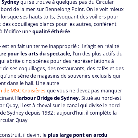
e Sydney
qui se trouve à quelques pas du Circular
 bord de la mer sur Bennelong Point. On le voit mieux
, lorsque ses hauts toits, évoquant des voiliers pour
t des coquillages blancs pour les autres, confèrent
à l’édifice une
qualité éthérée
.
 est en fait un terme inapproprié : il s’agit en réalité
tre pour les arts du spectacle,
l’un des plus actifs du
ui abrite cinq scènes pour des représentations à
ur de ses coquillages, des restaurants, des cafés et des
 qu’une série de magasins de souvenirs exclusifs qui
nt dans le hall. Une autre
n de MSC Croisières
que vous ne devez pas manquer
scinant
Harbour Bridge de Sydney.
Situé au nord-est
ar Quay, il est à cheval sur le canal qui divise le nord
 de Sydney depuis 1932 ; aujourd’hui, il complète la
ircular Quay.
construit, il devint le
plus large pont en arc
du