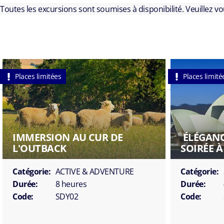
Toutes les excursions sont soumises à disponibilité. Veuillez v
Places limitées
Places limité
IMMERSION AU CUR DE
ÉLÉGANC
L'OUTBACK
SOIRÉE À
Catégorie:
ACTIVE & ADVENTURE
Catégorie:
Durée:
8 heures
Durée:
Code:
SDY02
Code: