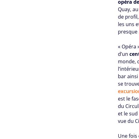
opéra d
Quay, au
de profil
les uns e
presque 
« Opéra »
d’un
cen
monde, q
l’intérie
bar ainsi
se trouve
excursio
est le fa
du Circul
et le sud
vue du C
Une fois 