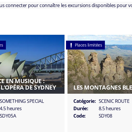
ous connecter pour connaître les excursions disponibles pour vo
es
Places limitées
E EN MUSIQUE :
 L’OPÉRA DE SYDNEY
LES MONTAGNES BL
SOMETHING SPECIAL
Catégorie:
SCENIC ROUTE
4.5 heures
Durée:
8.5 heures
SDY05A
Code:
SDY08