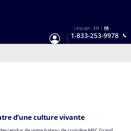
Language:
EN
|
FR
1-833-253-9978
S'identifier
Lun-Dim : 9h - 18h
ntre d’une culture vivante
 descendus de votre bateau de croisière MSC Grand