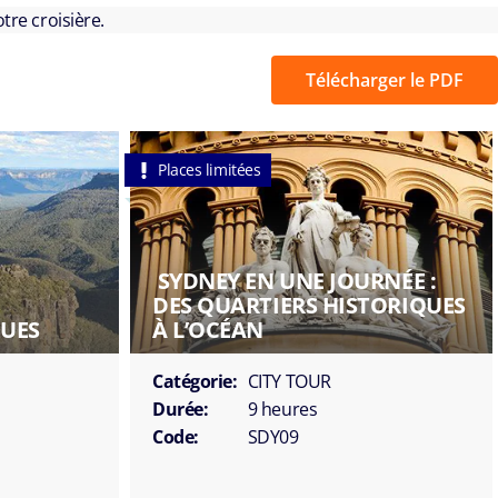
tre croisière.
Télécharger le PDF
Places limitées
SYDNEY EN UNE JOURNÉE :
DES QUARTIERS HISTORIQUES
EUES
À L’OCÉAN
Catégorie:
CITY TOUR
Durée:
9 heures
Code:
SDY09