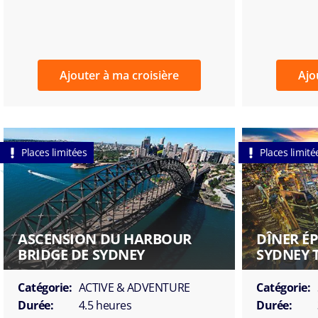
Ajouter à ma croisière
Ajo
Places limitées
Places limité
ASCENSION DU HARBOUR
DÎNER É
BRIDGE DE SYDNEY
SYDNEY 
Catégorie:
ACTIVE & ADVENTURE
Catégorie:
Durée:
4.5 heures
Durée: