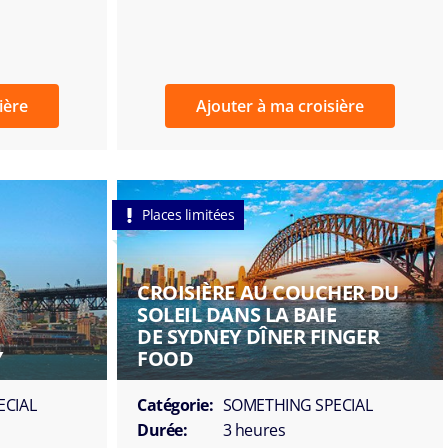
ière
Ajouter à ma croisière
Places limitées
CROISIÈRE AU COUCHER DU
SOLEIL DANS LA BAIE
DE SYDNEY DÎNER FINGER
Y
FOOD
ECIAL
Catégorie:
SOMETHING SPECIAL
Durée:
3 heures