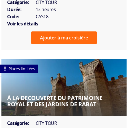
Catégorie:
CITY TOUR
Durée:
13 heures
Code:
CAS18
Voir les détails
Ajouter à ma croisière
Places limitées
À LA DECOUVERTE DU PATRIMOINE
ROYAL ET DES JARDINS DE RABAT
Catégorie:
CITY TOUR