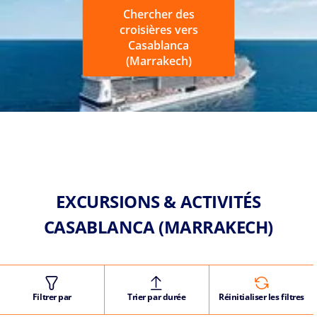
Chercher des
croisières vers
Casablanca
(Marrakech)
EXCURSIONS & ACTIVITÉS
CASABLANCA (MARRAKECH)
Filtrer par
Trier par durée
Réinitialiser les filtres