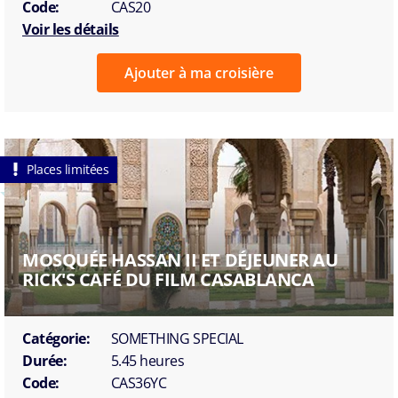
Code:
CAS20
Voir les détails
Ajouter à ma croisière
Places limitées
MOSQUÉE HASSAN II ET DÉJEUNER AU
RICK'S CAFÉ DU FILM CASABLANCA
Catégorie:
SOMETHING SPECIAL
Durée:
5.45 heures
Code:
CAS36YC