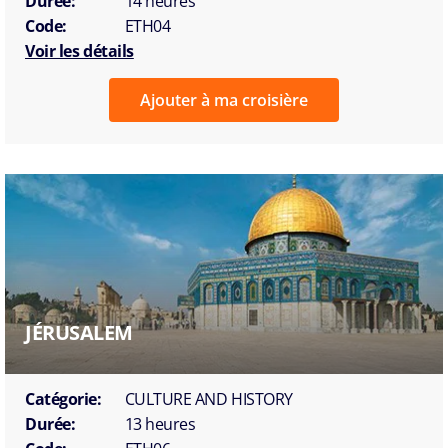
Durée:
14 heures
Code:
ETH04
Voir les détails
Ajouter à ma croisière
JÉRUSALEM
Catégorie:
CULTURE AND HISTORY
Durée:
13 heures