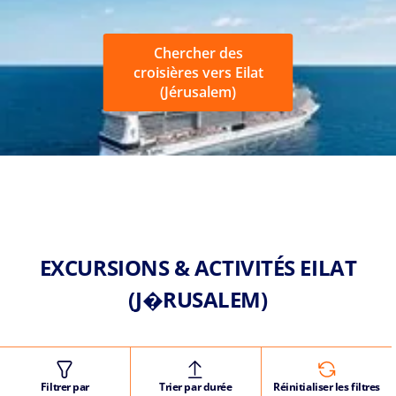
Chercher des
croisières vers Eilat
(Jérusalem)
EXCURSIONS & ACTIVITÉS EILAT
(J�RUSALEM)
Filtrer par
Trier par durée
Réinitialiser les filtres