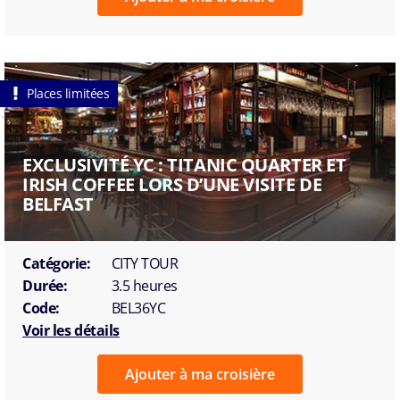
Places limitées
EXCLUSIVITÉ YC : TITANIC QUARTER ET
IRISH COFFEE LORS D’UNE VISITE DE
BELFAST
Catégorie:
CITY TOUR
Durée:
3.5 heures
Code:
BEL36YC
Voir les détails
Ajouter à ma croisière