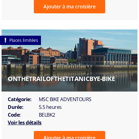
Ajouter à ma croisière
Places limitées
ONTHETRAILOFTHETITANICBYE-BIKE
Catégorie:
MSC BIKE ADVENTOURS
Durée:
5.5 heures
Code:
BELBK2
Voir les détails
Ajouter à ma croisière