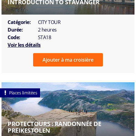
INTRODUCTION TO STAVANGER
Catégorie:
CITY TOUR
Durée:
2 heures
Code:
STA18
Voir les détails
Ajouter à ma croisière
Places limitées
PROTECTOURS : RANDONNÉE DE
PREIKESTOLEN