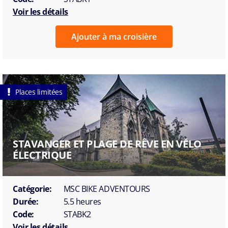
Voir les détails
Ajouter à ma croisière
Places limitées
STAVANGER ET PLAGE DE RÊVE EN VÉLO
ÉLECTRIQUE
Catégorie:
MSC BIKE ADVENTOURS
Durée:
5.5 heures
Code:
STABK2
Voir les détails