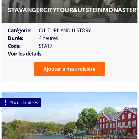
STAVANGERCITYTOUR&UTSTEINMONASTER
Catégorie:
CULTURE AND HISTORY
Durée:
4 heures
Code:
STA17
Voir les détails
Ajouter à ma croisière
Places limitées