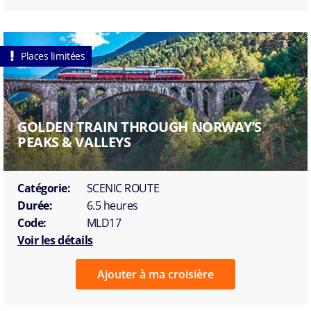
Places limitées
GOLDEN TRAIN THROUGH NORWAY’S
PEAKS & VALLEYS
Catégorie:
SCENIC ROUTE
Durée:
6.5 heures
Code:
MLD17
Voir les détails
Ajouter à ma croisière