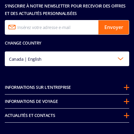
S'INSCRIRE À NOTRE NEWSLETTER POUR RECEVOIR DES OFFRES
ET DES ACTUALITÉS PERSONNALISÉES
Envoyer
CHANGE COUNTRY
Canada | English
INFORMATIONS SUR L'ENTREPRISE
Partenariats
INFORMATIONS DE VOYAGE
À propos de MSC
Avant votre croisière
Développement durable
ACTUALITÉS ET CONTACTS
FAQ
Mice and charters
MSC Espace Presse
Nos tarifs
MSC Book