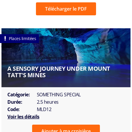
Télécharger le PDF
Places limitées
A SENSORY JOURNEY UNDER MOUNT
TATT'S MINES
Catégorie:
SOMETHING SPECIAL
Durée:
2.5 heures
Code:
MLD12
Voir les détails
Ajouter à ma croisière