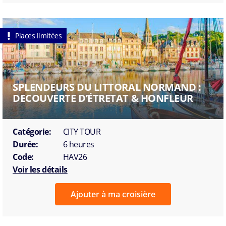
Places limitées
SPLENDEURS DU LITTORAL NORMAND :
DECOUVERTE D’ÉTRETAT & HONFLEUR
Catégorie:
CITY TOUR
Durée:
6 heures
Code:
HAV26
Voir les détails
Ajouter à ma croisière