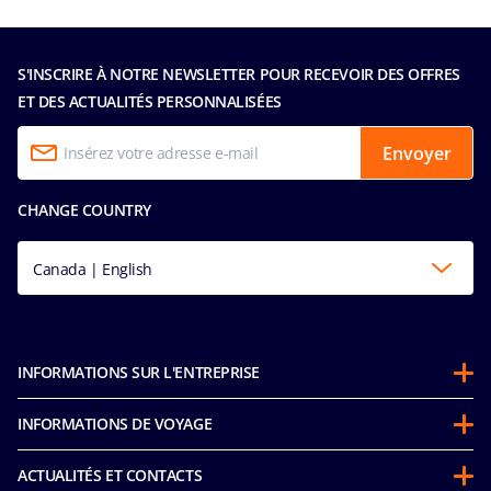
S'INSCRIRE À NOTRE NEWSLETTER POUR RECEVOIR DES OFFRES
ET DES ACTUALITÉS PERSONNALISÉES
Envoyer
CHANGE COUNTRY
Canada | English
INFORMATIONS SUR L'ENTREPRISE
Partenariats
INFORMATIONS DE VOYAGE
À propos de MSC
Avant votre croisière
Développement durable
ACTUALITÉS ET CONTACTS