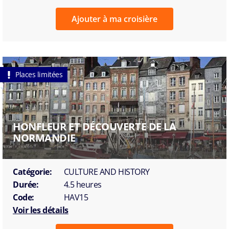
Ajouter à ma croisière
Places limitées
HONFLEUR ET DÉCOUVERTE DE LA
NORMANDIE
Catégorie:
CULTURE AND HISTORY
Durée:
4.5 heures
Code:
HAV15
Voir les détails