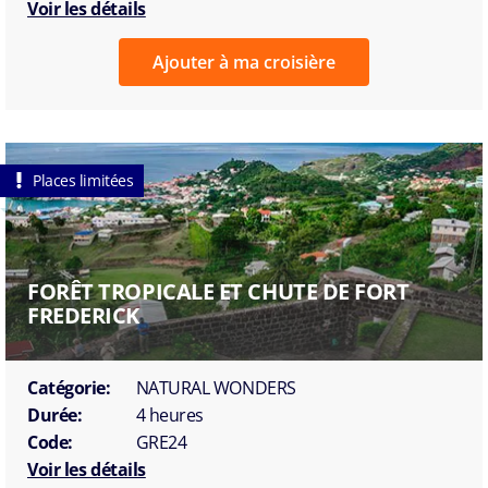
Voir les détails
Ajouter à ma croisière
Places limitées
FORÊT TROPICALE ET CHUTE DE FORT
FREDERICK
Catégorie:
NATURAL WONDERS
Durée:
4 heures
Code:
GRE24
Voir les détails