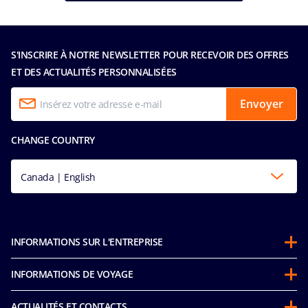
S'INSCRIRE À NOTRE NEWSLETTER POUR RECEVOIR DES OFFRES
ET DES ACTUALITÉS PERSONNALISÉES
Envoyer
CHANGE COUNTRY
Canada | English
INFORMATIONS SUR L'ENTREPRISE
Partenariats
INFORMATIONS DE VOYAGE
À propos de MSC
Avant votre croisière
Développement durable
ACTUALITÉS ET CONTACTS