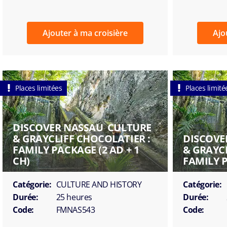
Ajouter à ma croisière
Ajo
Places limitées
Places limité
DISCOVER NASSAU  CULTURE
& GRAYCLIFF CHOCOLATIER :
DISCOVE
FAMILY PACKAGE (2 AD + 1
& GRAYCL
CH)
FAMILY P
Catégorie:
CULTURE AND HISTORY
Catégorie:
Durée:
25 heures
Durée:
Code:
FMNAS543
Code: