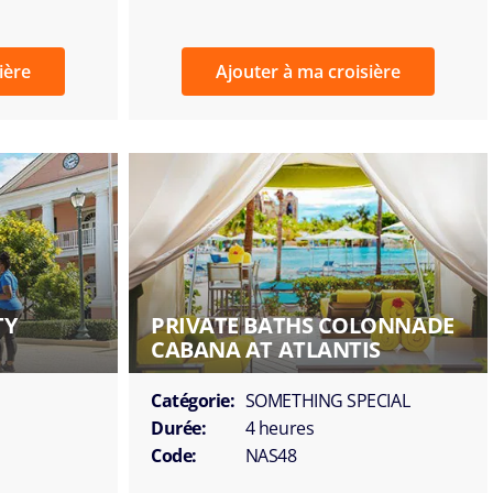
ière
Ajouter à ma croisière
TY
PRIVATE BATHS COLONNADE
CABANA AT ATLANTIS
Catégorie:
SOMETHING SPECIAL
Durée:
4 heures
Code:
NAS48