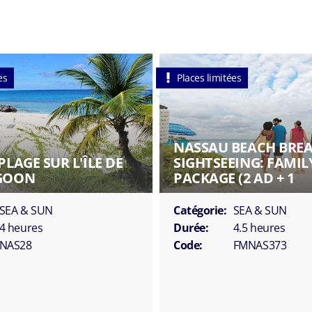
es
Places limitées
NASSAU BEACH BRE
PLAGE SUR L'ÎLE DE
SIGHTSEEING: FAMIL
AGOON
PACKAGE (2 AD + 1
SEA & SUN
Catégorie:
SEA & SUN
4 heures
Durée:
4.5 heures
NAS28
Code:
FMNAS373