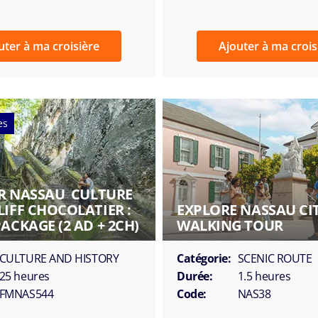
uter à ma croisière
Ajouter à ma crois
es
R NASSAU  CULTURE
IFF CHOCOLATIER :
EXPLORE NASSAU CI
ACKAGE (2 AD + 2CH)
WALKING TOUR
CULTURE AND HISTORY
Catégorie:
SCENIC ROUTE
25 heures
Durée:
1.5 heures
FMNAS544
Code:
NAS38