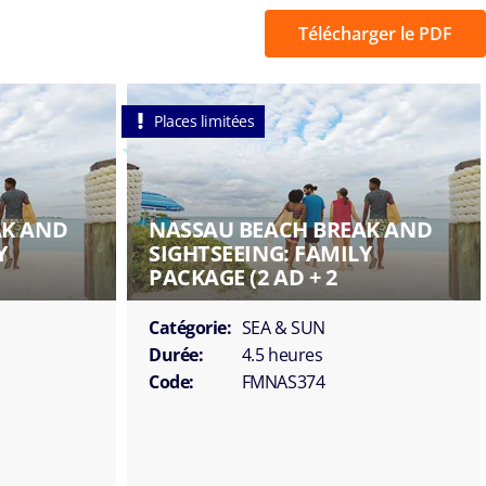
Télécharger le PDF
Places limitées
AK AND
NASSAU BEACH BREAK AND
Y
SIGHTSEEING: FAMILY
PACKAGE (2 AD + 2
Catégorie:
SEA & SUN
Durée:
4.5 heures
Code:
FMNAS374