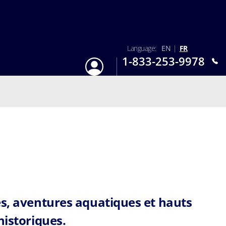
Language:
EN
|
FR
1-833-253-9978
S'identifier
Lun-Dim : 9h - 18h
es, aventures aquatiques et hauts
historiques.