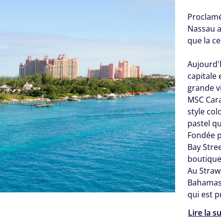
Proclamé
Nassau a
que la ce
Aujourd'h
capitale
grande vi
MSC Cara
style co
pastel qu
Fondée p
Bay Stree
boutique
Au Straw
Bahamas,
qui est 
Lire la s