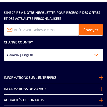
S'INSCRIRE À NOTRE NEWSLETTER POUR RECEVOIR DES OFFRES
ET DES ACTUALITÉS PERSONNALISÉES
Envoyer
CHANGE COUNTRY
Canada | English
INFORMATIONS SUR L'ENTREPRISE
Partenariats
INFORMATIONS DE VOYAGE
À propos de MSC
Avant votre croisière
Développement durable
ACTUALITÉS ET CONTACTS
FAQ
Mice and charters