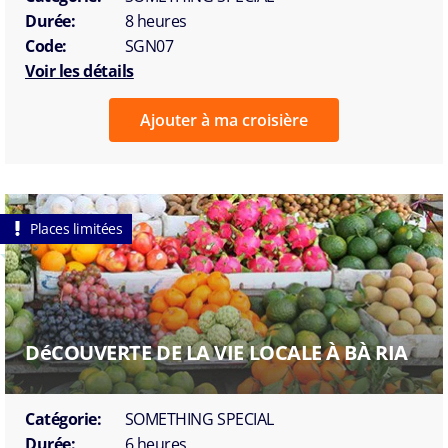
Durée:
8 heures
Code:
SGN07
Voir les détails
Ajouter à ma croisière
Places limitées
DéCOUVERTE DE LA VIE LOCALE À BÀ RIA
Catégorie:
SOMETHING SPECIAL
Durée:
6 heures