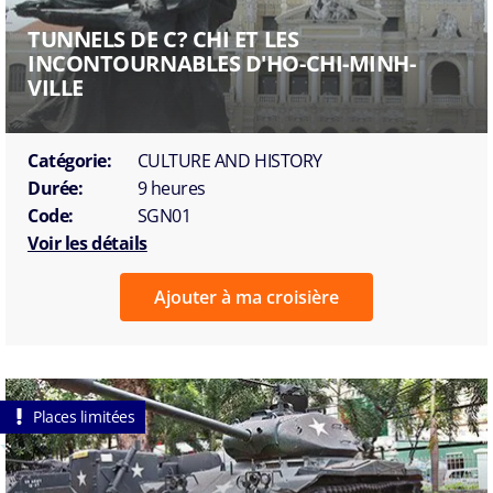
TUNNELS DE C? CHI ET LES
INCONTOURNABLES D'HO-CHI-MINH-
VILLE
Catégorie:
CULTURE AND HISTORY
Durée:
9 heures
Code:
SGN01
Voir les détails
Ajouter à ma croisière
Places limitées