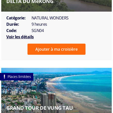
DELTA DU MéKONG
Catégorie:
NATURAL WONDERS
Durée:
9 heures
Code:
SGN04
Voir les détails
Ajouter à ma croisière
Places limitées
GRAND TOUR DE VUNG TAU