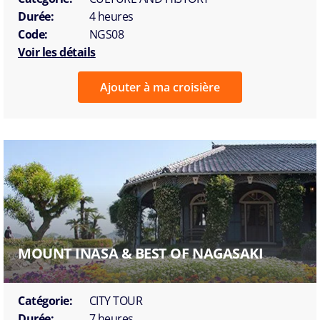
Durée:
4 heures
Code:
NGS08
Voir les détails
Ajouter à ma croisière
MOUNT INASA & BEST OF NAGASAKI
Catégorie:
CITY TOUR
Durée:
7 heures