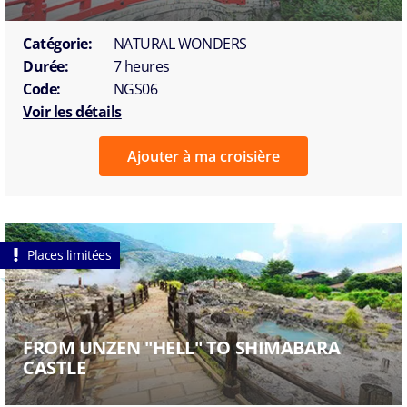
Catégorie:
NATURAL WONDERS
Durée:
7 heures
Code:
NGS06
Voir les détails
Ajouter à ma croisière
Places limitées
FROM UNZEN "HELL" TO SHIMABARA
CASTLE