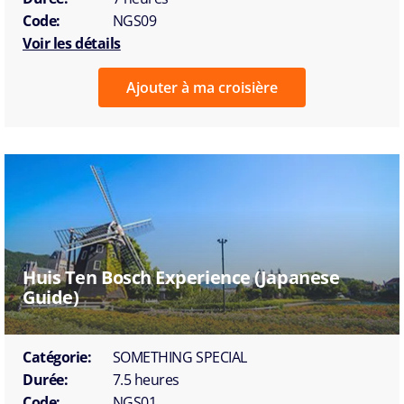
Code:
NGS09
Voir les détails
Ajouter à ma croisière
Huis Ten Bosch Experience (Japanese
Guide)
Catégorie:
SOMETHING SPECIAL
Durée:
7.5 heures
Code:
NGS01