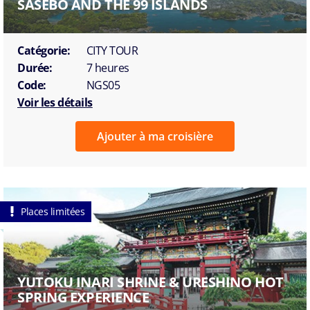
SASEBO AND THE 99 ISLANDS
Catégorie:
CITY TOUR
Durée:
7 heures
Code:
NGS05
Voir les détails
Ajouter à ma croisière
Places limitées
YUTOKU INARI SHRINE & URESHINO HOT
SPRING EXPERIENCE