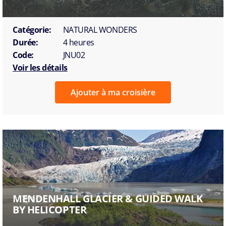
Catégorie:
NATURAL WONDERS
Durée:
4 heures
Code:
JNU02
Voir les détails
Ajouter à ma croisière
MENDENHALL GLACIER & GUIDED WALK
BY HELICOPTER