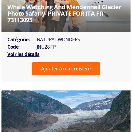
Whale Watching And Mendenhall Glacier
Photo Safariÿ- PRIVATE FOR ITA FIT
73113095
Catégorie:
NATURAL WONDERS
Code:
JNU28ITP
Voir les détails
Ajouter à ma croisière