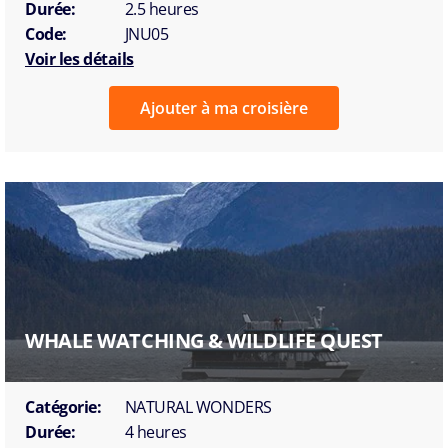
Durée:
2.5 heures
Code:
JNU05
Voir les détails
Ajouter à ma croisière
WHALE WATCHING & WILDLIFE QUEST
Catégorie:
NATURAL WONDERS
Durée:
4 heures