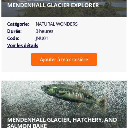
MENDENHALL GLACIER EXPLORER
Catégorie:
NATURAL WONDERS
Durée:
3 heures
Code:
JNU01
Voir les détails
Ajouter à ma croisière
MENDENHALL GLACIER, HATCHERY, AND
SALMON BAKE