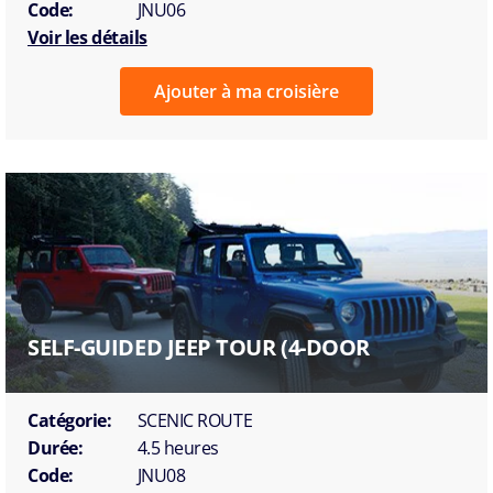
Code:
JNU06
Voir les détails
Ajouter à ma croisière
SELF-GUIDED JEEP TOUR (4-DOOR
Catégorie:
SCENIC ROUTE
Durée:
4.5 heures
Code:
JNU08