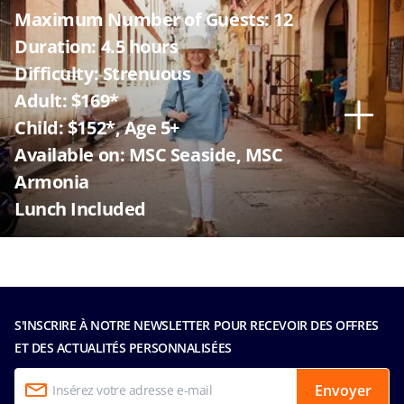
Maximum Number of Guests: 12
Duration: 4.5 hours
Difficulty: Strenuous
Adult: $169*
Child: $152*, Age 5+
Available on: MSC Seaside, MSC
Armonia
Lunch Included
S'INSCRIRE À NOTRE NEWSLETTER POUR RECEVOIR DES OFFRES
ET DES ACTUALITÉS PERSONNALISÉES
Envoyer