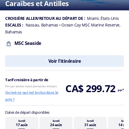
Caraïbes et Antilles
CROISIÈRE ALLER/RETOUR AU DÉPART DE :
Miami, États-Unis
ESCALES :
Nassau, Bahamas
• Ocean Cay MSC Marine Reserve,
Bahamas
MSC Seaside
Voir l'itinéraire
Tarif croisière à partir de
CA$ 299.72
Prix par adulte, taxes portuaires incluses
p.p.*
Qu'est-ce qui est inclus dans le
prix ?
Dates de départ disponibles
lundi
lundi
lundi
lundi
17 août
24 août
31 août
14 sep