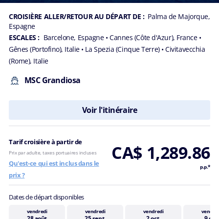
7 NUITS
Méditerranée
CROISIÈRE ALLER/RETOUR AU DÉPART DE :
Palma de Majorque,
Espagne
ESCALES :
Barcelone, Espagne
• Cannes (Côte d'Azur), France
•
Gênes (Portofino), Italie
• La Spezia (Cinque Terre)
• Civitavecchia
(Rome), Italie
MSC Grandiosa
Voir l'itinéraire
Tarif croisière à partir de
CA$ 1,289.86
Prix par adulte, taxes portuaires incluses
Qu'est-ce qui est inclus dans le
p.p.*
prix ?