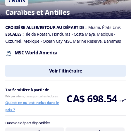
7 NUITS
Caraïbes et Antilles
CROISIÈRE ALLER/RETOUR AU DÉPART DE :
Miami, États-Unis
ESCALES :
Ile de Roatan, Honduras
• Costa Maya, Mexique
•
Cozumel, Mexique
• Ocean Cay MSC Marine Reserve, Bahamas
MSC World America
Voir l'itinéraire
Tarif croisière à partir de
CA$ 698.54
Prix par adulte, taxes portuaires incluses
p.p.*
Qu'est-ce qui est inclus dans le