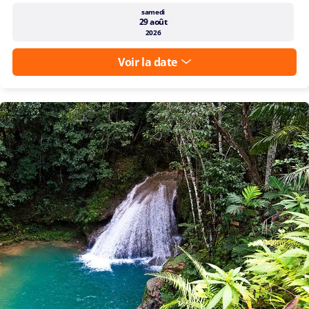
Qu'est-ce qui est inclus dans le
p.p.*
prix ?
Dates de départ disponibles
samedi
29 août
2026
Voir la date