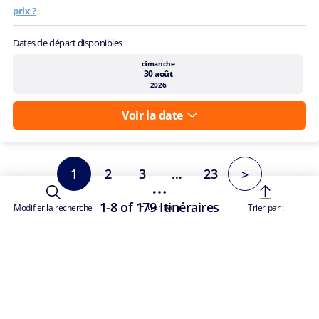
Tarif croisière à partir de
CA$ 366.97
Prix par adulte, taxes portuaires incluses
p.p.*
Qu'est-ce qui est inclus dans le
prix ?
Dates de départ disponibles
dimanche
30 août
2026
Voir la date
Filtrer par :
Modifier la recherche
Trier par :
1
2
3
…
23
>
1-8 of 179 Itinéraires