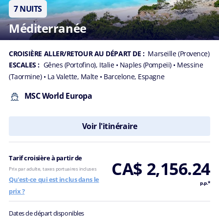
7 NUITS
Méditerranée
CROISIÈRE ALLER/RETOUR AU DÉPART DE :
Marseille (Provence)
ESCALES :
Gênes (Portofino), Italie
• Naples (Pompeii)
• Messine
(Taormine)
• La Valette, Malte
• Barcelone, Espagne
MSC World Europa
Voir l'itinéraire
Tarif croisière à partir de
CA$ 2,156.24
Prix par adulte, taxes portuaires incluses