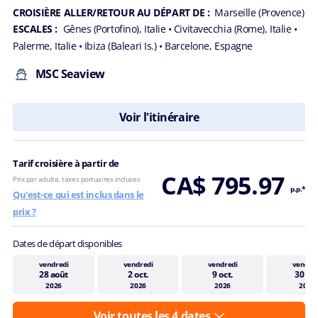
7 NUITS
Méditerranée
CROISIÈRE ALLER/RETOUR AU DÉPART DE :
Marseille (Provence)
ESCALES :
Gênes (Portofino), Italie
• Civitavecchia (Rome), Italie
•
Palerme, Italie
• Ibiza (Baleari Is.)
• Barcelone, Espagne
MSC Seaview
Voir l'itinéraire
Tarif croisière à partir de
CA$ 795.97
Prix par adulte, taxes portuaires incluses
p.p.*
Qu'est-ce qui est inclus dans le
prix ?
Dates de départ disponibles