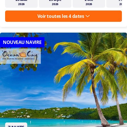
Dates de départ disponibles
vendredi
vendredi
vendredi
vendre
28 août
25 sept.
2 oct.
9 oct.
2026
2026
2026
2026
Voir toutes les 4 dates
NOUVEAU NAVIRE