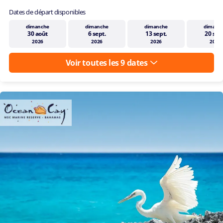
CA$ 508.64
Prix par adulte, taxes portuaires incluses
p.p.*
Qu'est-ce qui est inclus dans le
prix ?
Dates de départ disponibles
dimanche
dimanche
dimanche
dimanc
30 août
6 sept.
13 sept.
20 sep
2026
2026
2026
2026
Voir toutes les 9 dates