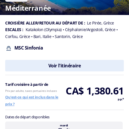
Méditerranée
CROISIÈRE ALLER/RETOUR AU DÉPART DE :
Le Pirée, Grèce
ESCALES :
Katakolon (Olympia)
• Céphalonie/Argostoli, Grèce
•
Corfou, Grèce
• Bari, Italie
• Santorin, Grèce
MSC Sinfonia
Voir l'itinéraire
Tarif croisière à partir de
CA$ 1,380.61
Prix par adulte, taxes portuaires incluses
Qu'est-ce qui est inclus dans le
p.p.*
prix ?
Dates de départ disponibles
mardi