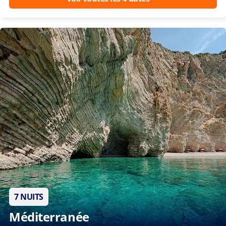
vendredi
vendredi
vendredi
vendre
28 août
2 oct.
9 oct.
30 oct
2026
2026
2026
2026
Voir toutes les 4 dates