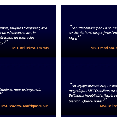
"
mble, toujours très positif, MSC
Le buffet était super. La nourri
t un très beau navire, le
service était mieux que je ne l'i
"
évenant, les spectacles
Merci
"
S !
MSC Bellissima, Émirats
MSC Grandiosa, 
"
Un voyage merveilleux, un nav
 fabuleux, nous prévoyons la
magnifique, MSC Croisières est 
"
Bellissima inoubliable, j'espère 
"
bientôt…Que du positif
MSC Seaview, Amérique du Sud
MSC Bellis