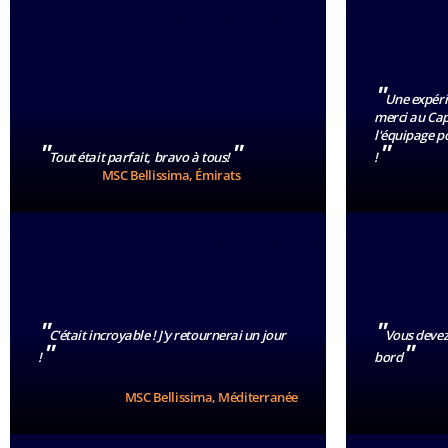
"
Une expéri
merci au Cap
l'équipage po
"
"
"
Tout était parfait, bravo à tous!
!
MSC Bellissima, Émirats
"
"
C'était incroyable ! J'y retournerai un jour
Vous devez 
"
"
!
bord
MSC Bellissima, Méditerranée