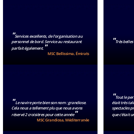
"
Services excellents, de l'organisation au
"
personnel de bord. Service au restaurant
Très belles
"
parfait également.
MSC Bellissima, Émirats
"
Tout le pe
"
Le navire porte bien son nom : grandiose.
était très ta
Cela nous a tellement plu que nous avons
spectacles pr
"
réservé 2 croisières pour cette année
que c'était 
MSC Grandiosa, Méditerranée