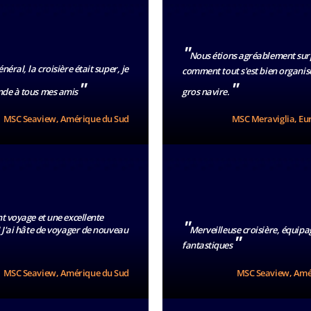
"
Nous étions agréablement surp
néral, la croisière était super, je
comment tout s'est bien organis
"
"
de à tous mes amis
gros navire.
MSC Seaview, Amérique du Sud
MSC Meraviglia, Eu
t voyage et une excellente
"
 J'ai hâte de voyager de nouveau
Merveilleuse croisière, équipa
"
fantastiques
MSC Seaview, Amérique du Sud
MSC Seaview, Amé