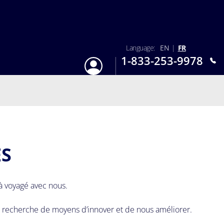
Language:
EN
|
FR
1-833-253-9978
S'identifier
Lun-Dim : 9h - 18h
ES
jà voyagé avec nous.
la recherche de moyens d’innover et de nous améliorer.