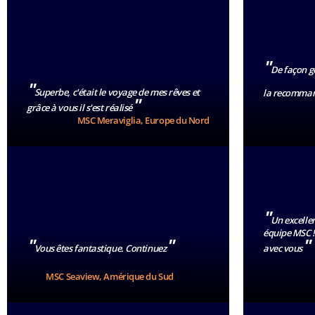
"
De façon gé
"
Superbe, c'était le voyage de mes rêves et
la recomman
"
grâce à vous il s'est réalisé
MSC Meraviglia, Europe du Nord
"
Un excellen
équipe MSC !
"
"
"
Vous êtes fantastique. Continuez
avec vous
MSC Seaview, Amérique du Sud