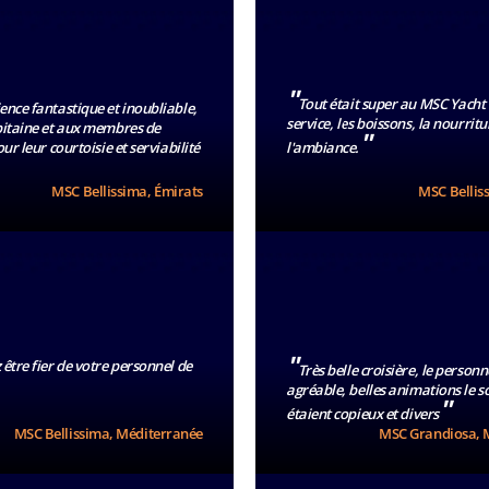
"
Tout était super au MSC Yacht C
ence fantastique et inoubliable,
service, les boissons, la nourritu
itaine et aux membres de
"
ur leur courtoisie et serviabilité
l'ambiance.
MSC Bellissima, Émirats
MSC Bellis
"
être fier de votre personnel de
Très belle croisière, le personn
agréable, belles animations le so
"
étaient copieux et divers
MSC Bellissima, Méditerranée
MSC Grandiosa, 