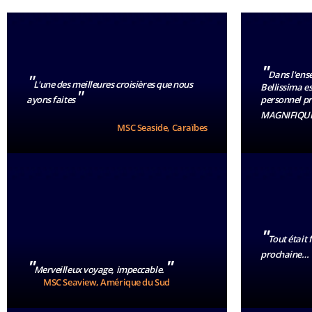
"
Dans l'ense
"
L'une des meilleures croisières que nous
Bellissima es
"
ayons faites
personnel pr
MAGNIFIQUE
MSC Seaside, Caraïbes
"
Tout était
prochaine…
"
"
Merveilleux voyage, impeccable.
MSC Seaview, Amérique du Sud