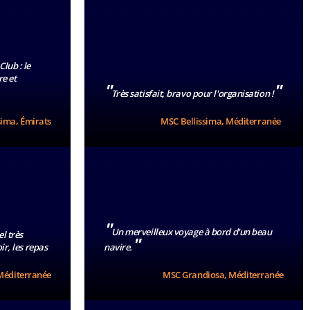
lub : le
re et
"
"
Très satisfait, bravo pour l'organisation !
sima, Émirats
MSC Bellissima, Méditerranée
"
Un merveilleux voyage à bord d'un beau
el très
"
ir, les repas
navire.
Méditerranée
MSC Grandiosa, Méditerranée