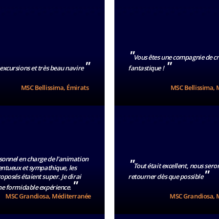
"
Vous êtes une compagnie de cr
"
"
 excursions et très beau navire
fantastique !
MSC Bellissima, Émirats
MSC Bellissima, 
rsonnel en charge de l'animation
"
Tout était excellent, nous seron
lentueux et sympathique, les
"
oposés étaient super. Je dirai
retourner dès que possible
"
une formidable expérience.
MSC Grandiosa, Méditerranée
MSC Grandiosa, 