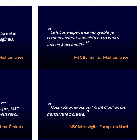
"
Ce fut une expérience incroyable, je
ture et le
recommanderai sans hésiter à tous mes
maginais.
"
amis et à ma famille.
Méditerranée
MSC Bellissima, Méditerranée
ire
"
Nous retournerons au "Yacht Club" en cas
super, MSC
"
vous revoir
de nouvelle croisière.
sima, Émirats
MSC Meraviglia, Europe du Nord