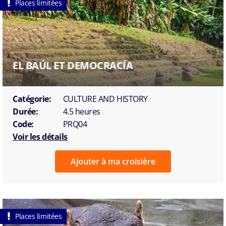
Places limitées
EL BAÚL ET DEMOCRACÍA
Catégorie:
CULTURE AND HISTORY
Durée:
4.5 heures
Code:
PRQ04
Voir les détails
Ajouter à ma croisière
Places limitées