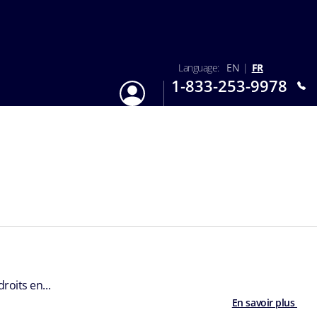
Language:
EN
|
FR
1-833-253-9978
S'identifier
Lun-Dim : 9h - 18h
oits en...
En savoir plus