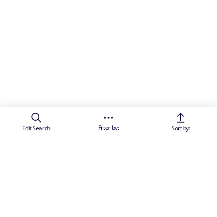
Filter by:
Edit Search
Sort by: